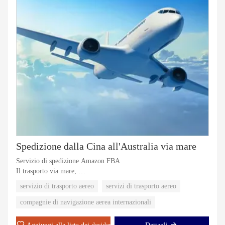
Spedizione dalla Cina all'Australia via mare
Servizio di spedizione Amazon FBA
Il trasporto via mare,
Trasporto aereo,
servizio di trasporto aereo
servizi di trasporto aereo
Intermediazione doganale,
Consegna porta a porta,
compagnie di navigazione aerea internazionali