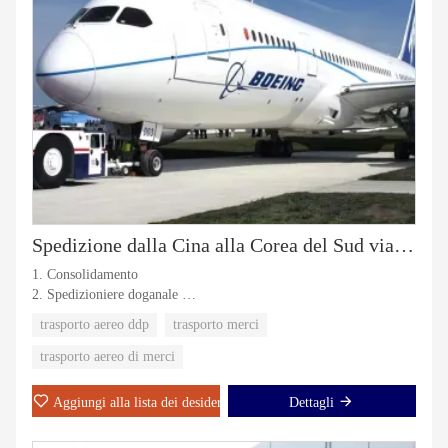
Spedizione dalla Cina alla Corea del Sud via mare
1. Consolidamento
2. Spedizioniere doganale
3. Trasporto aereo
trasporto aereo ddp
trasporto merci
4. Trasporto marittimo
5. DDP/DDU (porta a porta)
trasporto aereo di merci
Aggiungi alla lista dei desideri
Dettagli