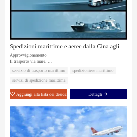
Spedizioni marittime e aeree dalla Cina agli Stati Uniti
Approvvigionamento
Il trasporto via mare,
Trasporto aereo,
servizio di trasporto marittimo
spedizioniere marittimo
Intermediazione doganale,
Consegna porta a porta,
servizi di spedizione marittima
Magazzinaggio,
Aggiungi alla lista dei desideri
Dettagli