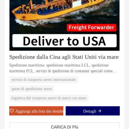
Spedizione dalla Cina agli Stati Uniti via mare
Spedizione marittima: spedizione marittima LCL, spedizione
marittima FCL, servizi di spedizione di container speciali come
container flame, container reefer, container open top ecc.
servizi di trasporto aereo internazionale
Spedizione aerea
Esprimere
spese di spedizione aerea
Servizi di spedizione Amazon FBA;
logistica del trasporto aereo di merci via mare
Servizi di fumigazione;
Servizi di magazzinaggio
Aggiungi alla lista dei desideri
Dettagli
CARICA DI PIù