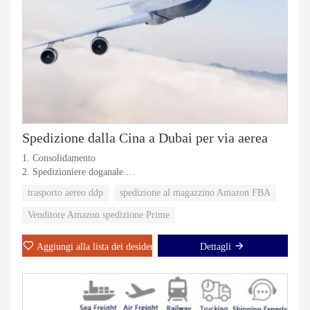
Spedizione dalla Cina a Dubai per via aerea
1. Consolidamento
2. Spedizioniere doganale
3. Spedizione aerea
trasporto aereo ddp
spedizione al magazzino Amazon FBA
4. Spedizione marittima
5. DDP/DDU (Porta a Porta)
Venditore Amazon spedizione Prime
Aggiungi alla lista dei desideri
Dettagli