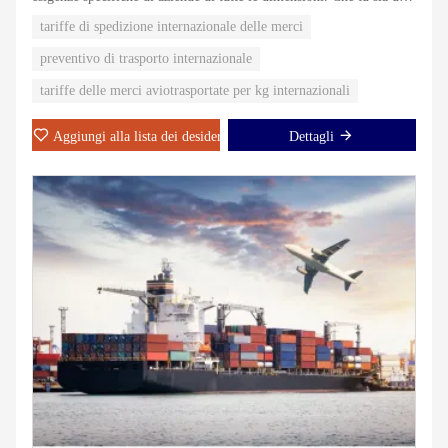
importatore/esportatore su piccola scala o una multinazionale,
tariffe di spedizione internazionale delle merci
abbiamo le capacità per gestire le tue spedizioni con la massima
cura e professionalità.
preventivo di trasporto internazionale
tariffe delle merci aviotrasportate per kg internazionali
Aggiungi alla lista dei desideri
Dettagli