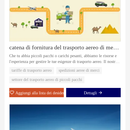
catena di fornitura del trasporto aereo di merci, spedizioni aeree dal Canada alla Cina
Che tu abbia piccoli pacchi o carichi pesanti, abbiamo le risorse e
l'esperienza per gestire le tue esigenze di trasporto aereo. Il nostro
approccio incentrato sul cliente e il nostro impegno per l'eccellenza
tariffe di trasporto aereo
spedizioni aeree di merci
operativa ci hanno guadagnato la reputazione di partner fidato nel
settore.
settore del trasporto aereo di piccoli pacchi
Aggiungi alla lista dei desideri
Dettagli