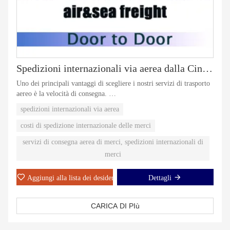
Spedizioni internazionali via aerea dalla Cina al Messico
Uno dei principali vantaggi di scegliere i nostri servizi di trasporto
aereo è la velocità di consegna.
Oltre alla velocità di consegna, il nostro team di professionisti
spedizioni internazionali via aerea
garantisce che la merce venga gestita con cura durante l'intero
processo di spedizione.
costi di spedizione internazionale delle merci
servizi di consegna aerea di merci, spedizioni internazionali di
merci
Aggiungi alla lista dei desideri
Dettagli
CARICA DI PIù